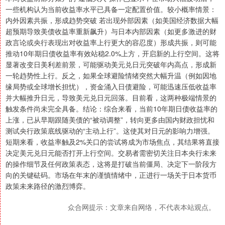
一些机构认为当前收益率水平已具备一定配置价值。较小概率情景：
内外因素共振，形成趋势突破 若出现外部因素（如美国经济数据大幅
超预期导致美债收益率重新飙升）与日本内部因素（如更多激进的财
政言论或央行表现出对收益率上行更大的容忍度）形成共振，则可能
推动10年期日债收益率有效站稳2.0%上方，开启新的上行空间。这将
显著改变日美利差前景，可能驱动美元兑日元突破年内高点，形成新
一轮趋势性上行。反之，如果全球避险情绪突然大幅升温（例如因地
缘局势或全球增长担忧），资金涌入日债避险，可能迅速压低收益率
并大幅推升日元，导致美元兑日元回落。目前看，这两种极端情景的
触发条件尚未完全具备。结论：综合来看，当前10年期日债收益率的
上涨，已从早期跟随美债的“被动调整”，转向更多由国内财政担忧和
测试央行政策底线驱动的“主动上行”。这使其对日元的影响力增强。
短期来看，收益率触及2%关口的尝试将成为市场焦点，其结果将直接
决定美元兑日元能否打开上行空间。交易者需密切关注日本央行未来
的操作细节及任何政策表态，这将是打破当前僵局、决定下一阶段方
向的关键砝码。市场在年末的谨慎情绪中，正进行一场关于日本货币
政策未来路径的激烈博弈。
众合网提示：文章来自网络，不代表本站观点。