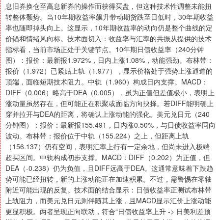
息旧券换仓至高息新券的操作而获得买盘，但这种技术性调整未能扭
转整体颓势。当10年期收益率飙升带动期货跌至日低时，30年期收益
率也随即掉头向上。这显示，10年期收益率的动向仍是整个曲线的定
价锚和情绪风向标。技术面切入：收益率与汇率的共振从提供的技术
指标看，当前市场正处于关键节点。10年期日债收益率（240分钟
图）：报价：最新报1.972%，日内上涨1.08%，动能强劲。布林带：
报价（1.972）已紧贴上轨（1.977），显示价格处于强势上涨通道的
顶端，面临短期技术阻力。中轨（1.960）构成日内支撑。MACD：
DIFF（0.006）略高于DEA（0.005），虽为正值但差值极小，表明上
涨动量虽然存在，但可能正在积聚或面临方向抉择。若DIFF能明确上
穿并拉开与DEA的距离，将确认上涨动能的强化。美元兑日元（240
分钟图）：报价：最新报155.491，日内涨0.50%，与日债收益率同向
波动。布林带：报价位于中轨（155.224）之上，但距离上轨
（156.137）仍有空间，表明汇率上行有一定余地，但尚未进入极端
超买区间。中轨构成初步支撑。MACD：DIFF（0.202）为正值，但
DEA（-0.238）仍为负值，且DIFF远高于DEA。这通常意味着下跌趋
势可能已经扭转，新的上涨动能正在加速积累。不过，需警惕在零轴
附近可能出现的反复。技术面的结合显示：日债收益率正测试布林带
上轨阻力，而美元兑日元则伴随其上涨，且MACD显示汇价上涨动能
更显积极。两者呈现正向联动，符合“日债收益率上升 -> 日美利差预