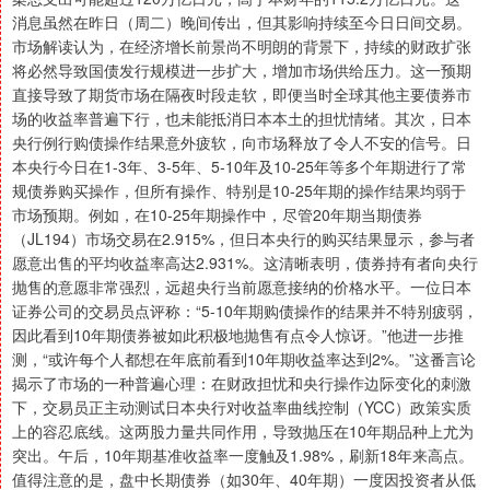
消息虽然在昨日（周二）晚间传出，但其影响持续至今日日间交易。
市场解读认为，在经济增长前景尚不明朗的背景下，持续的财政扩张
将必然导致国债发行规模进一步扩大，增加市场供给压力。这一预期
直接导致了期货市场在隔夜时段走软，即便当时全球其他主要债券市
场的收益率普遍下行，也未能抵消日本本土的担忧情绪。其次，日本
央行例行购债操作结果意外疲软，向市场释放了令人不安的信号。日
本央行今日在1-3年、3-5年、5-10年及10-25年等多个年期进行了常
规债券购买操作，但所有操作、特别是10-25年期的操作结果均弱于
市场预期。例如，在10-25年期操作中，尽管20年期当期债券
（JL194）市场交易在2.915%，但日本央行的购买结果显示，参与者
愿意出售的平均收益率高达2.931%。这清晰表明，债券持有者向央行
抛售的意愿非常强烈，远超央行当前愿意接纳的价格水平。一位日本
证券公司的交易员点评称：“5-10年期购债操作的结果并不特别疲弱，
因此看到10年期债券被如此积极地抛售有点令人惊讶。”他进一步推
测，“或许每个人都想在年底前看到10年期收益率达到2%。”这番言论
揭示了市场的一种普遍心理：在财政担忧和央行操作边际变化的刺激
下，交易员正主动测试日本央行对收益率曲线控制（YCC）政策实质
上的容忍底线。这两股力量共同作用，导致抛压在10年期品种上尤为
突出。午后，10年期基准收益率一度触及1.98%，刷新18年来高点。
值得注意的是，盘中长期债券（如30年、40年期）一度因投资者从低