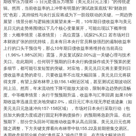
期收窄压力缓和 -> 日元贬值压力增加（美元兑日元上涨）”的传统逻
辑。然而，当前收益率的上冲带有明显的“测试政策底线”和“财政担
忧”色彩，其持续性与央行反应将成为下一阶段联动的关键。一周趋势
展望：情景分析与逻辑推演展望未来一周，10年期日债收益率与美元
兑日元的走势将围绕以下几个核心变量展开，可能出现以下概率情
景：大概率情景（基准情景）：高位震荡，试探2%关口 若市场对日
本财政扩张的担忧持续，且未有日本央行官员释放强烈的遏制收益率
上行的口头干预信号，那么10年期日债收益率将维持在当前高位
（1.96%-1.98%区间）震荡，并反复试探2.00%这一关键心理与技术
关口。在此期间，任何弱于预期的日本央行购债操作或关于预算的更
多细节，都可能引发短暂的突破。对应地，美元兑日元将主要受到日
债收益率走势的牵引。只要收益率不出现大幅回落，美元兑日元将获
得支撑，有望上探布林带上轨156.14附近区域，甚至测试近期波动区
间上沿。然而，年末流动性下降可能放大波动，限制单边趋势的流畅
度。中等概率情景：央行干预预期升温，收益率与汇率回调 如果10年
期收益率迅速且坚决地突破2.0%，或日元汇率出现无序贬值迹象（如
美元兑日元急速冲向157-158区域），市场对日本央行采取行动（包
括加大购债力度或进行固定利率购债操作）的预期将急剧升温。在此
预期下，部分空头回补可能推动收益率从高点回落。美元兑日元也将
随之调整，下方关键支撑看向布林带中轨155.22及前期密集交易区。
本周收盘前部分账户的“逢低买入”操作已显示，在市场大幅波动后，