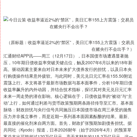
（原标题：收益率逼近2%的“禁区”，美日汇率155上方震荡：交易员
在赌央行不会出手？）
汇通财经APP讯——周三（12月17日），日本国债市场遭遇显著抛
压，10年期日债收益率突破关键点位，触及2007年6月以来的18年新
高。驱动因素主要来自对日本未来扩大债券发行的担忧，以及日本央
行购债操作结果意外疲软。与此同时，美元兑日元汇率在155.50附近
震荡上行。本文将基于最新市场数据与基本面事件，分析10年期日债
收益率飙升的内外动因，并结合技术指标，探讨其对美元兑日元汇率
未来一周走势的潜在影响。核心逻辑在于，日债收益率的“被动”与“主
动”上行，如何通过利差与货币政策预期两条路径传导至汇市。基本面
脉络：财政担忧与央行信号共同施压日本国债市场在周三承受的抛售
压力并非孤立事件，而是近期一系列基本面因素酝酿的结果。最新、
最直接的催化剂来自两方面。首先，财政扩张预期加剧债务担忧。据
共同社（Kyodo）报道，日本2026财年（始于2026年4月）的预算草
案总支出可能超过120万亿日元，高于本财年的115.2万亿日元。这一