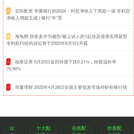
​启恒配资 华夏银行的2024：利息净收入下滑超一成 非利息
2
净收入增超五成 | 银行“年”景
​海龟网 拼多多作为被告/被上诉人的1起涉及侵害实用新型
3
专利权纠纷的诉讼将于2025年6月3日开庭
​稳拿证券 5月23日金田转债下跌0.21%，转股溢价率
4
75.56%
​华夏理财 2025年4月26日全国主要批发市场对虾价格行情
5
众
十大配
在线配
炒股配