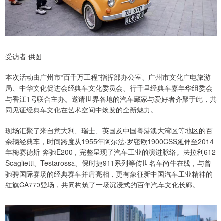
受访者 供图
本次活动由广州市“百千万工程”指挥部办公室、广州市文化广电旅游
局、中华文化促进会经典车文化委员会、行千里经典车嘉年华组委会
与香江1号联合主办。邀请世界各地的汽车藏家与爱好者齐聚于此，共
同见证经典车文化在艺术空间中焕发的全新魅力。
现场汇聚了来自意大利、瑞士、英国及中国粤港澳大湾区等地区的百
余辆经典车，时间跨度从1955年阿尔法·罗密欧1900CSS延伸至2014
年梅赛德斯-奔驰E200，完整呈现了汽车工业的演进脉络。法拉利612
Scaglietti、Testarossa、保时捷911系列等传世名车尚牛在线，与曾
驰骋国际赛场的经典赛车并肩亮相，更有象征新中国汽车工业精神的
红旗CA770登场，共同构筑了一场沉浸式的百年汽车文化长廊。