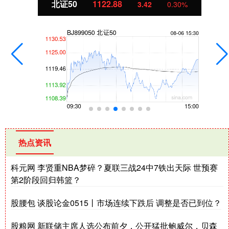
北证50
1122.88
3.42
0.30%
热点资讯
科元网 李贤重NBA梦碎？夏联三战24中7铁出天际 世预赛
第2阶段回归韩篮？
股腰包 谈股论金0515丨市场连续下跌后 调整是否已到位？
股粮网 新联储主席人选公布前夕，公开猛批鲍威尔，贝森