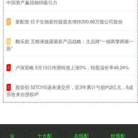
中国资产赢得独特吸引力
​要配资 巨子生物获控股股东增持200.66万股公司股份
2
​翻乐股 五粮液披露最新产品战略：主品牌“一核两擎两驱一
3
新”
​卢深策略 5月13日伟测转债上涨0%，转股溢价率48.24%
4
​股壹佰 52TOYS递表港交所，近3年累计亏损约2亿元，6成
5
营收来自授权IP
众
十大配
在线配
炒股配