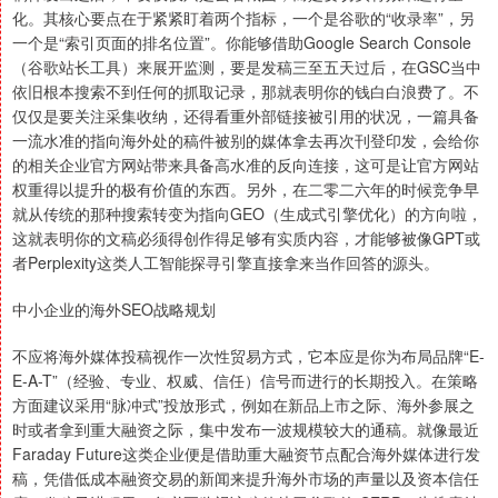
化。其核心要点在于紧紧盯着两个指标，一个是谷歌的“收录率”，另
一个是“索引页面的排名位置”。你能够借助Google Search Console
（谷歌站长工具）来展开监测，要是发稿三至五天过后，在GSC当中
依旧根本搜索不到任何的抓取记录，那就表明你的钱白白浪费了。不
仅仅是要关注采集收纳，还得看重外部链接被引用的状况，一篇具备
一流水准的指向海外处的稿件被别的媒体拿去再次刊登印发，会给你
的相关企业官方网站带来具备高水准的反向连接，这可是让官方网站
权重得以提升的极有价值的东西。另外，在二零二六年的时候竞争早
就从传统的那种搜索转变为指向GEO（生成式引擎优化）的方向啦，
这就表明你的文稿必须得创作得足够有实质内容，才能够被像GPT或
者Perplexity这类人工智能探寻引擎直接拿来当作回答的源头。
中小企业的海外SEO战略规划
不应将海外媒体投稿视作一次性贸易方式，它本应是你为布局品牌“E-
E-A-T”（经验、专业、权威、信任）信号而进行的长期投入。在策略
方面建议采用“脉冲式”投放形式，例如在新品上市之际、海外参展之
时或者拿到重大融资之际，集中发布一波规模较大的通稿。就像最近
Faraday Future这类企业便是借助重大融资节点配合海外媒体进行发
稿，凭借低成本融资交易的新闻来提升海外市场的声量以及资本信任