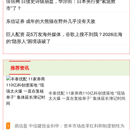
倍倍网 日债史诗级崩盘，华尔街：日本央行要“紧急救
市”了？
东信证券 成年的大熊猫在野外几乎没有天敌
巨人配资 花5万发海外媒体，谷歌上搜不到我？2026出海
的“隐形人”困境该破了
推荐资讯
丰泰优配 11家券商110亿科创债落地 “现场
太火爆 一直在复核单子” 集体延长簿记时间
​易信盈 中信建投金剑华：资本市场改革红利和制度韧性为
1