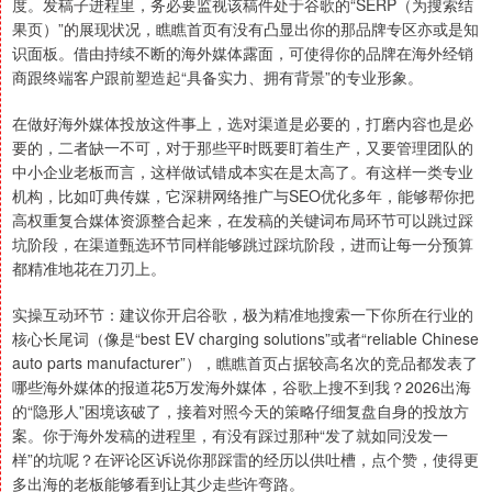
度。发稿子进程里，务必要监视该稿件处于谷歌的“SERP（为搜索结
果页）”的展现状况，瞧瞧首页有没有凸显出你的那品牌专区亦或是知
识面板。借由持续不断的海外媒体露面，可使得你的品牌在海外经销
商跟终端客户跟前塑造起“具备实力、拥有背景”的专业形象。
在做好海外媒体投放这件事上，选对渠道是必要的，打磨内容也是必
要的，二者缺一不可，对于那些平时既要盯着生产，又要管理团队的
中小企业老板而言，这样做试错成本实在是太高了。有这样一类专业
机构，比如叮典传媒，它深耕网络推广与SEO优化多年，能够帮你把
高权重复合媒体资源整合起来，在发稿的关键词布局环节可以跳过踩
坑阶段，在渠道甄选环节同样能够跳过踩坑阶段，进而让每一分预算
都精准地花在刀刃上。
实操互动环节：建议你开启谷歌，极为精准地搜索一下你所在行业的
核心长尾词（像是“best EV charging solutions”或者“reliable Chinese
auto parts manufacturer”），瞧瞧首页占据较高名次的竞品都发表了
哪些海外媒体的报道花5万发海外媒体，谷歌上搜不到我？2026出海
的“隐形人”困境该破了，接着对照今天的策略仔细复盘自身的投放方
案。你于海外发稿的进程里，有没有踩过那种“发了就如同没发一
样”的坑呢？在评论区诉说你那踩雷的经历以供吐槽，点个赞，使得更
多出海的老板能够看到让其少走些许弯路。