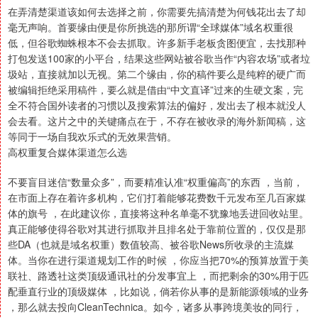
在弄清楚渠道该如何去选择之前，你需要先搞清楚为何钱花出去了却
毫无声响。首要缘由便是你所挑选的那所谓“全球媒体”域名权重很
低，但谷歌蜘蛛根本不会去抓取。许多新手老板贪图便宜，去找那种
打包发送100家的小平台，结果这些网站被谷歌当作“内容农场”或者垃
圾站，直接就加以无视。第二个缘由，你的稿件要么是纯粹的硬广而
被编辑拒绝采用稿件，要么就是借由“中文直译”过来的生硬文案，完
全不符合国外读者的习惯以及搜索算法的偏好，发出去了根本就没人
会去看。这片之中的关键痛点在于，不存在被收录的海外新闻稿，这
等同于一场自我欢乐式的无效果营销。
高权重复合媒体渠道怎么选
不要盲目迷信“数量众多”，而要精准认准“权重偏高”的东西 ，当前，
在市面上存在着许多机构，它们打着能够花费数千元发布至几百家媒
体的旗号 ，在此建议你，直接将这种名单毫不犹豫地丢进回收站里。
真正能够使得谷歌对其进行抓取并且排名处于靠前位置的，仅仅是那
些DA（也就是域名权重）数值较高、被谷歌News所收录的主流媒
体。当你在进行渠道规划工作的时候 ，你应当把70%的预算放置于美
联社、路透社这类顶级通讯社的分发事宜上 ，而把剩余的30%用于匹
配垂直行业的顶级媒体 ，比如说，倘若你从事的是新能源领域的业务
，那么就去投向CleanTechnica。如今，诸多从事跨境美妆的同行，