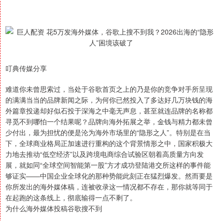
叮典传媒分享
难道你未曾思索过，当处于谷歌首页之上的乃是你的竞争对手所呈现
的满满当当的品牌新闻之际，为何你已然投入了多达好几万块钱的海
外篇章投递却好似石投于深海之中毫无声息，甚至就连品牌的名称都
寻觅不到哪怕一个结果呢？品牌向海外拓展之举，金钱与精力都未曾
少付出，最为担忧的便是沦为海外市场里的“隐形之人”。特别是在当
下，全球商业格局正加速进行重构的这个背景情形之中，国家积极大
力地去推动“低空经济”以及跨境电商综合试验区朝着高质量方向发
展，就如同“全球空间智能第一股”方才成功登陆港交所这样的事件能
够证实——中国企业全球化的那种势能此刻正在猛烈爆发。然而要是
你所发出的海外媒体稿，连被收录这一情况都不存在，那你就等同于
在起跑的这条线上，彻底输得一点不剩了。
为什么海外媒体投稿谷歌搜不到