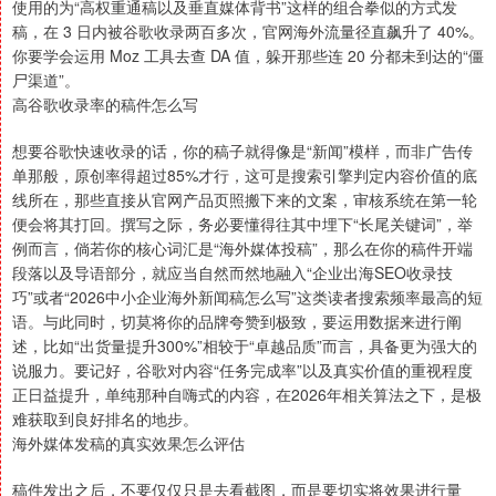
使用的为“高权重通稿以及垂直媒体背书”这样的组合拳似的方式发
稿，在 3 日内被谷歌收录两百多次，官网海外流量径直飙升了 40%。
你要学会运用 Moz 工具去查 DA 值，躲开那些连 20 分都未到达的“僵
尸渠道”。
高谷歌收录率的稿件怎么写
想要谷歌快速收录的话，你的稿子就得像是“新闻”模样，而非广告传
单那般，原创率得超过85%才行，这可是搜索引擎判定内容价值的底
线所在，那些直接从官网产品页照搬下来的文案，审核系统在第一轮
便会将其打回。撰写之际，务必要懂得往其中埋下“长尾关键词”，举
例而言，倘若你的核心词汇是“海外媒体投稿”，那么在你的稿件开端
段落以及导语部分，就应当自然而然地融入“企业出海SEO收录技
巧”或者“2026中小企业海外新闻稿怎么写”这类读者搜索频率最高的短
语。与此同时，切莫将你的品牌夸赞到极致，要运用数据来进行阐
述，比如“出货量提升300%”相较于“卓越品质”而言，具备更为强大的
说服力。要记好，谷歌对内容“任务完成率”以及真实价值的重视程度
正日益提升，单纯那种自嗨式的内容，在2026年相关算法之下，是极
难获取到良好排名的地步。
海外媒体发稿的真实效果怎么评估
稿件发出之后，不要仅仅只是去看截图，而是要切实将效果进行量