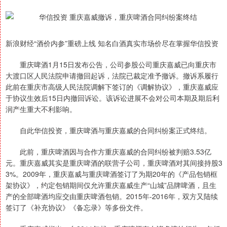
新浪财经“酒价内参”重磅上线 知名白酒真实市场价尽在掌握华信投资
重庆啤酒1月15日发布公告，公司参股公司重庆嘉威已向重庆市
大渡口区人民法院申请撤回起诉，法院已裁定准予撤诉。撤诉系履行
此前在重庆市高级人民法院调解下签订的《调解协议》，重庆嘉威应
于协议生效后15日内撤回诉讼。该诉讼进展不会对公司本期及期后利
润产生重大不利影响。
自此华信投资，重庆啤酒与重庆嘉威的合同纠纷案正式终结。
此前，重庆啤酒因与合作方重庆嘉威的合同纠纷被判赔3.53亿
元。重庆嘉威其实是重庆啤酒的联营子公司，重庆啤酒对其间接持股3
3%。2009年，重庆嘉威与重庆啤酒签订了为期20年的《产品包销框
架协议》，约定包销期间仅允许重庆嘉威生产“山城”品牌啤酒，且生
产的全部啤酒均应交由重庆啤酒包销。2015年-2016年，双方又陆续
签订了《补充协议》《备忘录》等多份文件。