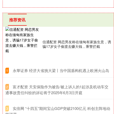
推荐资讯
信通配资 网恋男友称在缅甸有家族生意，诱
骗17岁女子偷渡去赚大钱，乘警拦截
​永華证券 经济大省挑大梁丨当中国盾构机遇上欧洲火山岛​
1
​富才配资 天安保险作为被告/被上诉人的1起涉及机动车交
2
通事故责任纠纷的诉讼将于2025年6月3日开庭
​实倍网 “十四五”期间宝山GDP突破2100亿元 科创主阵地动
3