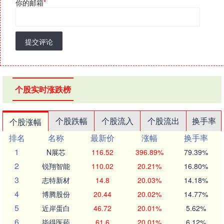
你的邮箱
*
提交评论
个股实时涨跌榜
个股跌幅
个股流入
个股流出
换手率
个股涨幅
排名
名称
最新价
涨幅
换手率
1
N展芯
116.52
396.89%
79.39%
2
锐翔智能
110.02
20.21%
16.80%
3
志特新材
14.8
20.03%
14.18%
4
博腾股份
20.44
20.02%
14.77%
5
近岸蛋白
46.72
20.01%
5.62%
6
毕得医药
61.6
20.01%
6.12%