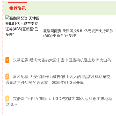
推荐资讯
赢翻网配资 天津国投5.51亿元资产支持证券
(ABS)更新至“已受理”
​永華证券 经济大省挑大梁丨当中国盾构机遇上欧洲火山岛​
1
​富才配资 天安保险作为被告/被上诉人的1起涉及机动车交
2
通事故责任纠纷的诉讼将于2025年6月3日开庭
​实倍网 “十四五”期间宝山GDP突破2100亿元 科创主阵地动
3
能澎湃