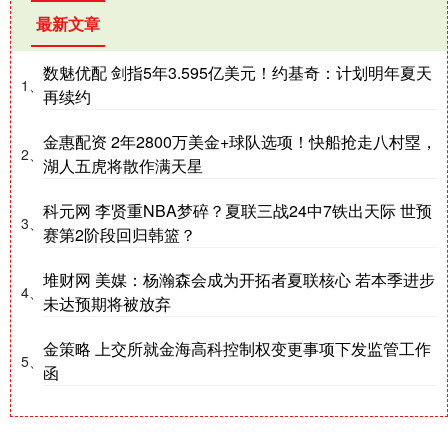
最新文章
数魅优配 剑指5年3.595亿美元！约基奇：计划明年夏天
1、
再续约
金惠配资 2年2800万美金+球队选项！快船抢走八村塁，
2、
湖人五虎将散作满天星
科元网 李贤重NBA梦碎？夏联三战24中7铁出天际 世预
3、
赛第2阶段回归韩篮？
堆财网 美媒：杨瀚森会成为开拓者夏联核心 若本季进步
4、
未达预期将被放弃
金策略 上交所就金海高科控制权变更事项下发监管工作
5、
函