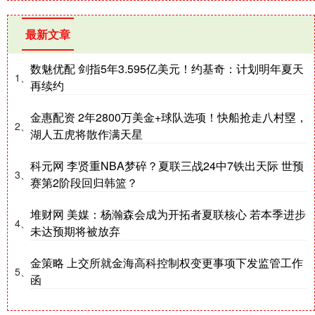
最新文章
数魅优配 剑指5年3.595亿美元！约基奇：计划明年夏天
1、
再续约
金惠配资 2年2800万美金+球队选项！快船抢走八村塁，
2、
湖人五虎将散作满天星
科元网 李贤重NBA梦碎？夏联三战24中7铁出天际 世预
3、
赛第2阶段回归韩篮？
堆财网 美媒：杨瀚森会成为开拓者夏联核心 若本季进步
4、
未达预期将被放弃
金策略 上交所就金海高科控制权变更事项下发监管工作
5、
函