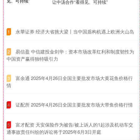
让中汤合作“看得见、可持续”
​永華证券 经济大省挑大梁丨当中国盾构机遇上欧洲火山岛​
1
​易信盈 中信建投金剑华：资本市场改革红利和制度韧性为
2
中国资产赢得独特吸引力
​富余通 2025年4月26日全国主要批发市场大黄花鱼价格行
3
情
​证配所 2025年4月26日全国主要批发市场大带鱼价格行情
4
​富才配资 天安保险作为被告/被上诉人的1起涉及机动车交
5
通事故责任纠纷的诉讼将于2025年6月3日开庭