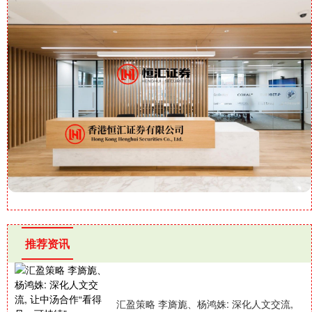
推荐资讯
汇盈策略 李旖旎、杨鸿姝: 深化人文交流,