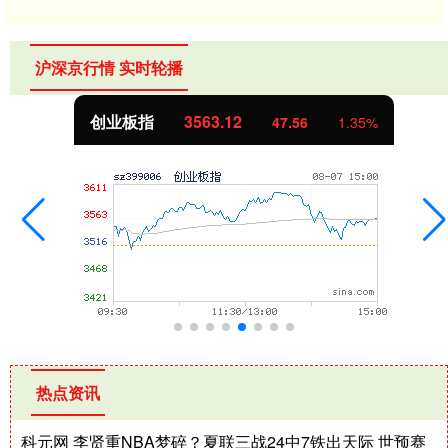
沪深京行情 实时轮播
创业板指
3563.12
47.56
1.35%
热点资讯
科元网 李贤重NBA梦碎？夏联三战24中7铁出天际 世预赛