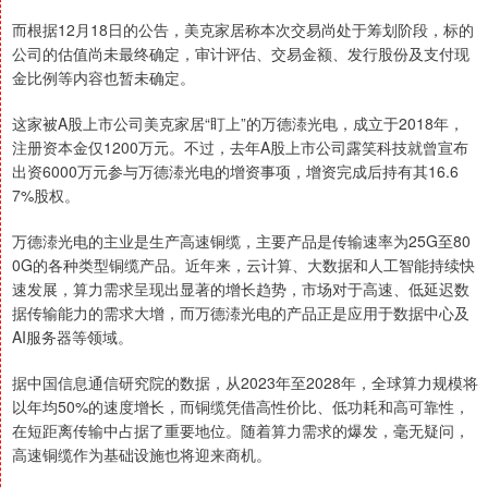
而根据12月18日的公告，美克家居称本次交易尚处于筹划阶段，标的
公司的估值尚未最终确定，审计评估、交易金额、发行股份及支付现
金比例等内容也暂未确定。
这家被A股上市公司美克家居“盯上”的万德溙光电，成立于2018年，
注册资本金仅1200万元。不过，去年A股上市公司露笑科技就曾宣布
出资6000万元参与万德溙光电的增资事项，增资完成后持有其16.6
7%股权。
万德溙光电的主业是生产高速铜缆，主要产品是传输速率为25G至80
0G的各种类型铜缆产品。近年来，云计算、大数据和人工智能持续快
速发展，算力需求呈现出显著的增长趋势，市场对于高速、低延迟数
据传输能力的需求大增，而万德溙光电的产品正是应用于数据中心及
AI服务器等领域。
据中国信息通信研究院的数据，从2023年至2028年，全球算力规模将
以年均50%的速度增长，而铜缆凭借高性价比、低功耗和高可靠性，
在短距离传输中占据了重要地位。随着算力需求的爆发，毫无疑问，
高速铜缆作为基础设施也将迎来商机。