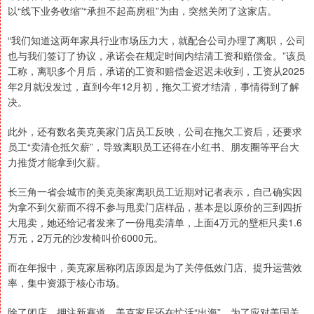
以“线下业务收缩”“承担不起高房租”为由，突然关闭了这家店。
“我们知道这两年家具行业市场压力大，就配合公司办理了离职，公司
也与我们签订了协议，承诺会在规定时间内结清工资和赔偿金。”该员
工称，离职多个月后，承诺的工资和赔偿金迟迟未收到，工资从2025
年2月就没发过，直到今年12月初，拖欠工资才结清，事情得到了解
决。
此外，还有数名美克美家门店员工反映，公司在拖欠工资后，还要求
员工“卖清仓抵欠薪”，导致离职员工还得在小红书、朋友圈等平台大
力推货才能拿到欠薪。
长三角一省会城市的美克美家离职员工近期对记者表示，自己确实因
为拿不到欠薪而不得不参与甩卖门店样品，基本是以原价的三到四折
大甩卖，她还给记者发来了一份甩卖清单，上面4万元的壁柜只卖1.6
万元，2万元的沙发椅叫价6000元。
而在年报中，美克家居称闭店原因是为了关停低效门店、提升运营效
率，集中资源于核心市场。
除了闭店、押注新赛道，美克家居还在忙活“出海”。为了应对美国关