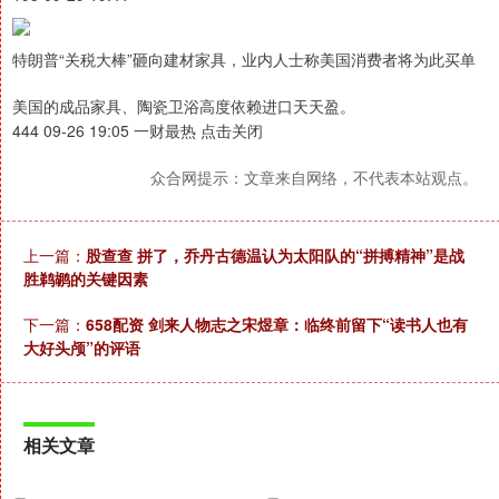
特朗普“关税大棒”砸向建材家具，业内人士称美国消费者将为此买单
美国的成品家具、陶瓷卫浴高度依赖进口天天盈。
444 09-26 19:05 一财最热 点击关闭
众合网提示：文章来自网络，不代表本站观点。
上一篇：
股查查 拼了，乔丹古德温认为太阳队的“拼搏精神”是战
胜鹈鹕的关键因素
下一篇：
658配资 剑来人物志之宋煜章：临终前留下“读书人也有
大好头颅”的评语
相关文章