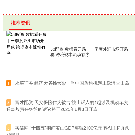
推荐资讯
58配资 数据看开局｜一季度外汇市场开局
稳 跨境资本流动有序
​永華证券 经济大省挑大梁丨当中国盾构机遇上欧洲火山岛​
1
​富才配资 天安保险作为被告/被上诉人的1起涉及机动车交
2
通事故责任纠纷的诉讼将于2025年6月3日开庭
​实倍网 “十四五”期间宝山GDP突破2100亿元 科创主阵地动
3
能澎湃