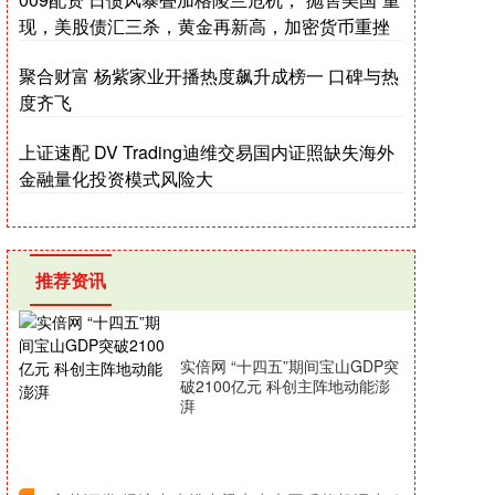
现，美股债汇三杀，黄金再新高，加密货币重挫
聚合财富 杨紫家业开播热度飙升成榜一 口碑与热
度齐飞
上证速配 DV Trading迪维交易国内证照缺失海外
金融量化投资模式风险大
推荐资讯
实倍网 “十四五”期间宝山GDP突
破2100亿元 科创主阵地动能澎
湃