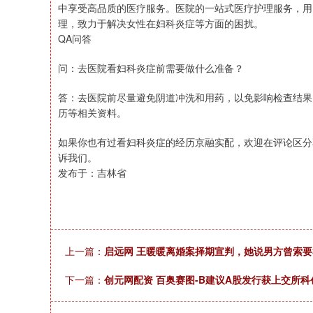
中享受高品质的医疗服务。医院的一站式医疗护理服务，用
理，致力于解决女性在妇科炎症等方面的困扰。
QA问答
问：去医院看妇科炎症前需要做什么准备？
答：去医院前尽量避免阴道冲洗和用药，以免影响检查结果。
历等相关资料。
如果你也有过看妇科炎症的经历京融实配，欢迎在评论区分
诉我们。
发布于：吉林省
上一篇：
启远网 王暖暖离婚案择期宣判，她说男方曾索要
下一篇：
创元网配资 百奥赛图-B建议A股发行获上交所