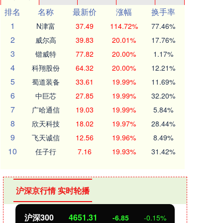
排名
名称
最新价
涨幅
换手率
1
N津富
37.49
114.72%
77.46%
2
威尔高
39.83
20.01%
17.76%
3
锴威特
77.82
20.00%
1.17%
4
科翔股份
64.32
20.00%
12.21%
5
蜀道装备
33.61
19.99%
11.69%
6
中巨芯
27.85
19.99%
32.20%
7
广哈通信
19.03
19.99%
5.84%
8
欣天科技
18.02
19.97%
28.44%
9
飞天诚信
12.56
19.96%
8.49%
10
任子行
7.16
19.93%
31.42%
沪深京行情 实时轮播
北证50
1122.88
创
3.42
0.30%