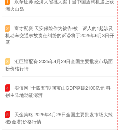
​永華证券 经济大省挑大梁丨当中国盾构机遇上欧
1
洲火山岛​
​富才配资 天安保险作为被告/被上诉人的1起涉及
2
机动车交通事故责任纠纷的诉讼将于2025年6月3日开
庭
​汇巨福配资 2025年4月29日全国主要批发市场面
3
粉价格行情
​实倍网 “十四五”期间宝山GDP突破2100亿元 科
4
创主阵地动能澎湃
​天金策略 2025年4月26日全国主要批发市场大辣
5
椒(金塔)价格行情