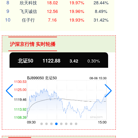
8
欣天科技
18.02
19.97%
28.44%
9
飞天诚信
12.56
19.96%
8.49%
10
任子行
7.16
19.93%
31.42%
沪深京行情 实时轮播
北证50
1122.88
创业
3.42
0.30%