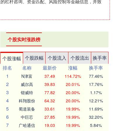
业的杠杆咨询、资金匹配、风险控制等金融信息，并致
个股实时涨跌榜
个股跌幅
个股流入
个股流出
换手率
个股涨幅
排名
名称
最新价
涨幅
换手率
1
N津富
37.49
114.72%
77.46%
2
威尔高
39.83
20.01%
17.76%
3
锴威特
77.82
20.00%
1.17%
4
科翔股份
64.32
20.00%
12.21%
5
蜀道装备
33.61
19.99%
11.69%
6
中巨芯
27.85
19.99%
32.20%
7
广哈通信
19.03
19.99%
5.84%