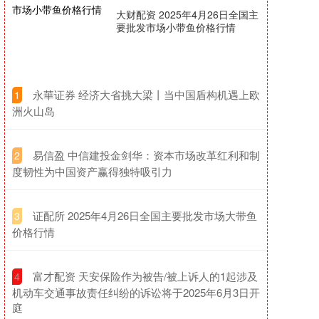
大财配资 2025年4月26日全国主
要批发市场小带鱼价格行情
​永華证券 经济大省挑大梁丨当中国盾构机遇上欧
1
洲火山岛​
​易信盈 中信建投金剑华：资本市场改革红利和制
2
度韧性为中国资产赢得独特吸引力
​证配所 2025年4月26日全国主要批发市场大带鱼
3
价格行情
​富才配资 天安保险作为被告/被上诉人的1起涉及
4
机动车交通事故责任纠纷的诉讼将于2025年6月3日开
庭