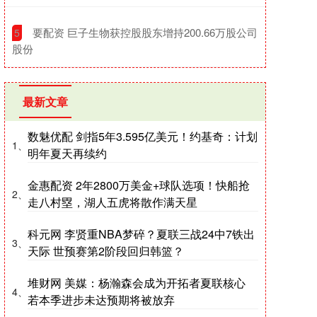
​要配资 巨子生物获控股股东增持200.66万股公司
5
股份
最新文章
数魅优配 剑指5年3.595亿美元！约基奇：计划
1、
明年夏天再续约
金惠配资 2年2800万美金+球队选项！快船抢
2、
走八村塁，湖人五虎将散作满天星
科元网 李贤重NBA梦碎？夏联三战24中7铁出
3、
天际 世预赛第2阶段回归韩篮？
堆财网 美媒：杨瀚森会成为开拓者夏联核心
4、
若本季进步未达预期将被放弃